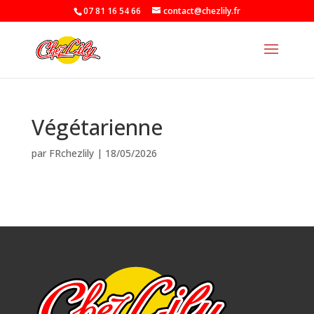
07 81 16 54 66
contact@chezlily.fr
Végétarienne
par
FRchezlily
|
18/05/2026