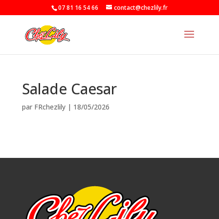
07 81 16 54 66
contact@chezlily.fr
Salade Caesar
par
FRchezlily
|
18/05/2026