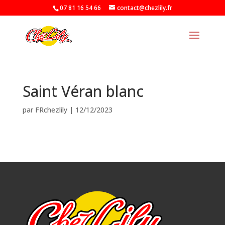
07 81 16 54 66
contact@chezlily.fr
Saint Véran blanc
par
FRchezlily
|
12/12/2023