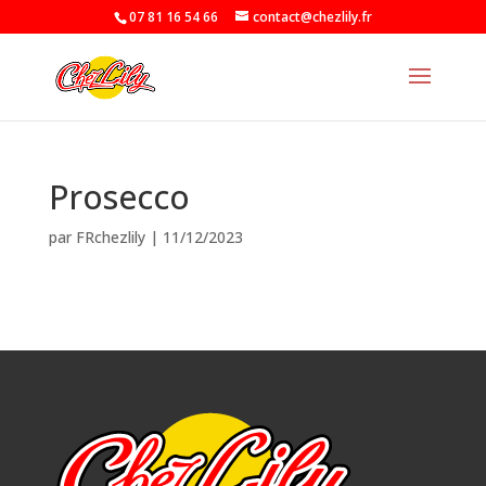
07 81 16 54 66
contact@chezlily.fr
Prosecco
par
FRchezlily
|
11/12/2023