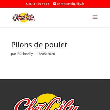
07 81 16 54 66
contact@chezlily.fr
Pilons de poulet
par
FRchezlily
|
18/05/2026