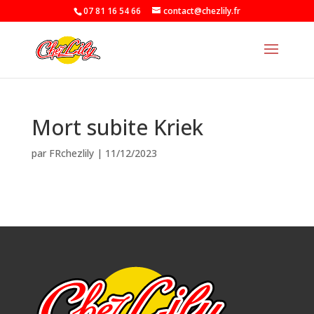
07 81 16 54 66
contact@chezlily.fr
Mort subite Kriek
par
FRchezlily
|
11/12/2023