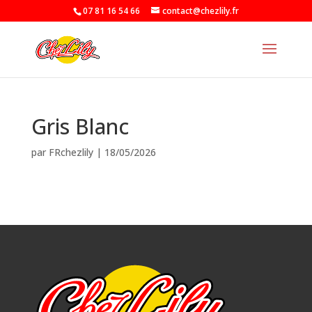
07 81 16 54 66
contact@chezlily.fr
Gris Blanc
par
FRchezlily
|
18/05/2026