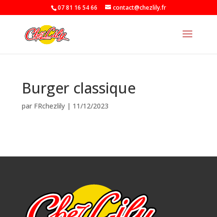
07 81 16 54 66
contact@chezlily.fr
Burger classique
par
FRchezlily
|
11/12/2023